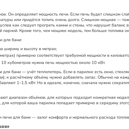
е. Он определяет мощность печи. Если печь будет слишком слаб
атуры или придётся топить очень долго. Слишком мощная — тож
 успев как следует прогреть камни и стены, что нарушит баланс 
 парной. Кроме того, чем мощнее модель, тем больше топлива он
и для бани:
а ширину и высоту в метрах;
метрах) примерно соответствует требуемой мощности в киловатта
м 10 кубометров нужна печь мощностью около 10 кВт.
 для бани — учёт теплопотерь. Если в парилке есть окно, стекл
ли), к расчётному объёму нужно добавлять запас. Обычно на ка
авляют 1–1,5 кВт. Но в идеале, конечно, сначала нужно сократит
ают диапазон объёмов, для которых подходит конкретная модель
 для которой ваша парилка попадает примерно в середину этого
 печи для бани — залог комфорта и нормального расхода топлив
ание