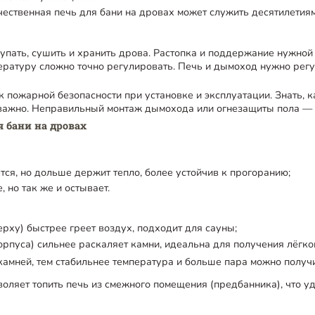
чественная печь для бани на дровах может служить десятилетиям
пать, сушить и хранить дрова. Растопка и поддержание нужной
ературу сложно точно регулировать. Печь и дымоход нужно регу
пожарной безопасности при установке и эксплуатации. Знать, ка
 важно. Неправильный монтаж дымохода или огнезащиты пола — 
 бани на дровах
тся, но дольше держит тепло, более устойчив к прогоранию;
, но так же и остывает.
ерху) быстрее греет воздух, подходит для сауны;
орпуса) сильнее раскаляет камни, идеальна для получения лёгког
амней, тем стабильнее температура и больше пара можно получи
оляет топить печь из смежного помещения (предбанника), что у