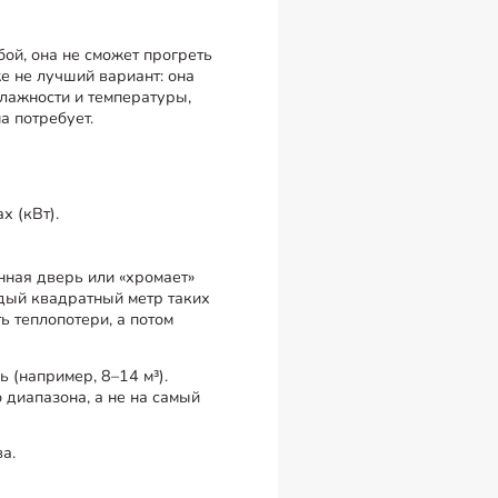
ой, она не сможет прогреть
е не лучший вариант: она
влажности и температуры,
а потребует.
х (кВт).
янная дверь или «хромает»
ждый квадратный метр таких
ь теплопотери, а потом
 (например, 8–14 м³).
 диапазона, а не на самый
а.