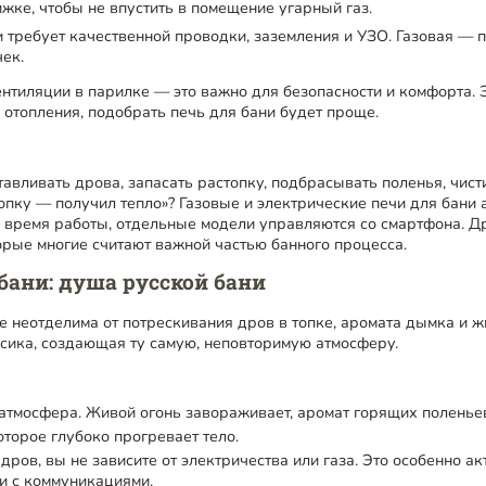
жке, чтобы не впустить в помещение угарный газ.
и требует качественной проводки, заземления и УЗО. Газовая —
чек.
нтиляции в парилке — это важно для безопасности и комфорта. 
 отопления, подобрать печь для бани будет проще.
тавливать дрова, запасать растопку, подбрасывать поленья, чис
опку — получил тепло»? Газовые и электрические печи для бани
и время работы, отдельные модели управляются со смартфона. 
торые многие считают важной частью банного процесса.
бани: душа русской бани
е неотделима от потрескивания дров в топке, аромата дымка и ж
ссика, создающая ту самую, неповторимую атмосферу.
атмосфера. Живой огонь завораживает, аромат горящих поленьев
оторое глубоко прогревает тело.
дров, вы не зависите от электричества или газа. Это особенно а
и с коммуникациями.