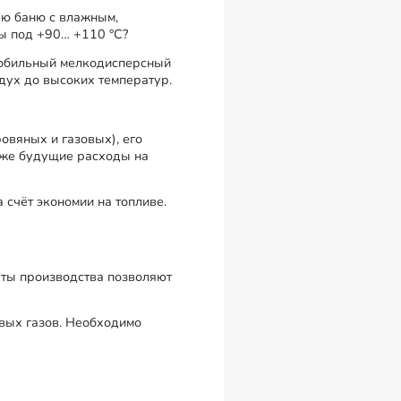
ую баню с влажным,
ы под +90… +110 °C?
т обильный мелкодисперсный
дух до высоких температур.
овяных и газовых), его
акже будущие расходы на
 счёт экономии на топливе.
ты производства позволяют
овых газов. Необходимо