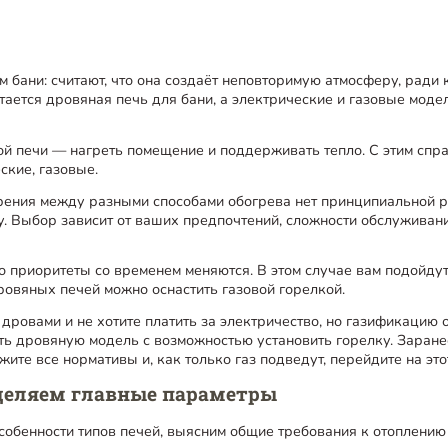
 бани: считают, что она создаёт неповторимую атмосферу, ради
итается дровяная печь для бани, а электрические и газовые мо
ой печи — нагреть помещение и поддерживать тепло. С этим спр
ские, газовые.
рения между разными способами обогрева нет принципиальной 
. Выбор зависит от ваших предпочтений, сложности обслуживани
то приоритеты со временем меняются. В этом случае вам подойду
овяных печей можно оснастить газовой горелкой.
с дровами и не хотите платить за электричество, но газификацию
ить дровяную модель с возможностью установить горелку. Заранее
жите все нормативы и, как только газ подведут, перейдите на это
еделяем главные параметры
собенности типов печей, выясним общие требования к отоплению