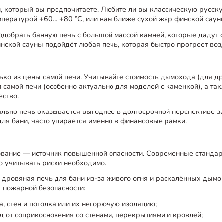
, который вы предпочитаете. Любите ли вы классическую русск
пературой +60… +80 °C, или вам ближе сухой жар финской саун
одобрать банную печь с большой массой камней, которые даду
нской сауны подойдёт любая печь, которая быстро прогреет воз
ко из цены самой печи. Учитывайте стоимость дымохода (для др
и самой печи (особенно актуально для моделей с каменкой), а т
ество.
льно печь оказывается выгоднее в долгосрочной перспективе за
для бани, часто упирается именно в финансовые рамки.
вание — источник повышенной опасности. Современные стандар
но учитывать риски необходимо.
т дровяная печь для бани из-за живого огня и раскалённых дым
я пожарной безопасности:
а, стен и потолка или их негорючую изоляцию;
 от соприкосновения со стенами, перекрытиями и кровлей;