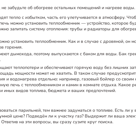
 не забудьте об обогреве остальных помещений и нагреве воды.
ят тепло с избытком, часть его улетучивается в атмосферу. Чт
 печь можно установить теплообменник — устройство, которое бу
ожно запитать систему отопления: трубы и радиаторы для обогре
ожно установить теплообменник. Как и в случае с дровяной, он м
ов горения.
меют дымохода, поэтому выпускаются с баком для воды. Бак грее
.
ащают теплопотери и обеспечивают горячую воду без лишних за
ощадь мощности может не хватить. В таком случае предусмотрит
ия и водонагрева отдельно: например, газовый бойлер со своим 
ную печь с теплообменником и камин в комнате отдыха. Какое р
или иных видов топлива, бюджета и ваших предпочтений.
ваться парильней, тем важнее задуматься о топливе. Есть ли у в
умной цене? Подведён ли к участку газ? Выдержит ли ваша элек
Ответив на эти вопросы, вы сразу сузите круг поиска.