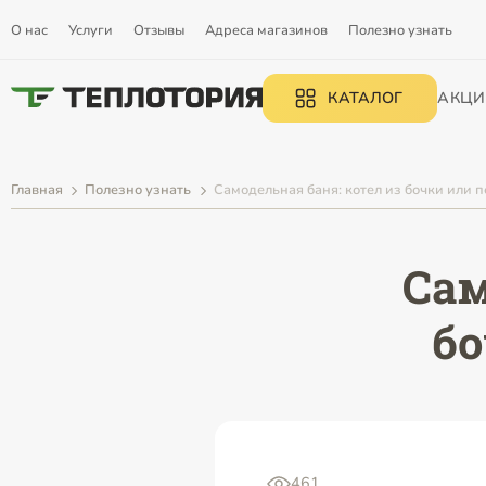
О нас
Услуги
Отзывы
Адреса магазинов
Полезно узнать
КАТАЛОГ
АКЦИ
Главная
Полезно узнать
Самодельная баня: котел из бочки или п
Сам
бо
461