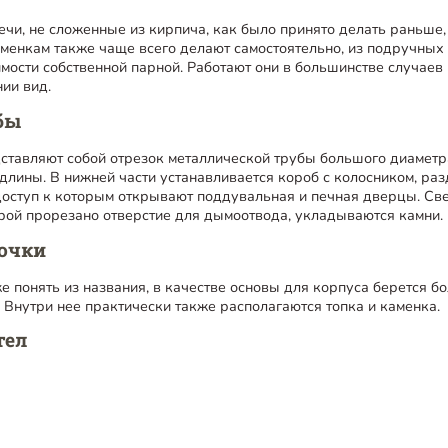
чи, не сложенные из кирпича, как было принято делать раньше,
енкам также чаще всего делают самостоятельно, из подручных 
имости собственной парной. Работают они в большинстве случаев 
нии вид.
бы
дставляют собой отрезок металлической трубы большого диаметр
длины. В нижней части устанавливается короб с колосником, р
 доступ к которым открывают поддувальная и печная дверцы. Св
орой прорезано отверстие для дымоотвода, укладываются камни.
бочки
же понять из названия, в качестве основы для корпуса берется б
. Внутри нее практически также располагаются топка и каменка.
тел