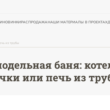
И
НОВИНКИ
РАСПРОДАЖА
НАШИ МАТЕРИАЛЫ В ПРОЕКТАХ
Д
ечь из трубы
одельная баня: коте
чки или печь из тр