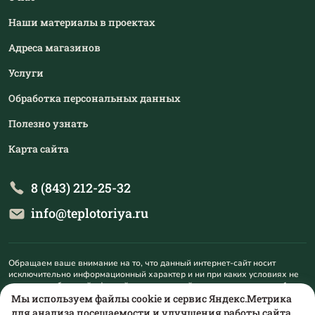
Наши материалы в проектах
Адреса магазинов
Услуги
Обработка персональных данных
Полезно узнать
Карта сайта
8 (843) 212-25-32
info@teplotoriya.ru
Обращаем ваше внимание на то, что данный интернет-сайт носит
исключительно информационный характер и ни при каких условиях не
является публичной офертой, определяемой положениями пункта 1
статьи 437 Гражданского кодекса Российской Федерации. Для
Мы используем файлы cookie и сервис Яндекс.Метрика
получения подробной информации о наличии и стоимости указанных
для анализа посещаемости и улучшения работы сайта.