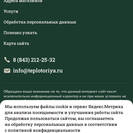
Адреса магазинов
Услуги
Обработка персональных данных
Полезно узнать
Карта сайта
8 (843) 212-25-32
info@teplotoriya.ru
Обращаем ваше внимание на то, что данный интернет-сайт носит
исключительно информационный характер и ни при каких условиях не
является публичной офертой, определяемой положениями пункта 1
статьи 437 Гражданского кодекса Российской Федерации. Для
Мы используем файлы cookie и сервис Яндекс.Метрика
получения подробной информации о наличии и стоимости указанных
для анализа посещаемости и улучшения работы сайта.
товаров и (или) услуг, пожалуйста, обращайтесь на mail@teplotoriya.ru.
Продолжая пользоваться сайтом, вы соглашаетесь
на обработку персональных данных в соответствии
с
политикой конфиденциальности