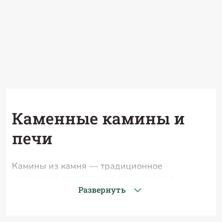
Каменные камины и
печи
Камины из камня — традиционное
украшение загородного дома, символ
семейного очага и домашнего уюта. В
Развернуть
интернет-магазине «Теплотория» вы можете
заказать как изысканные каменные