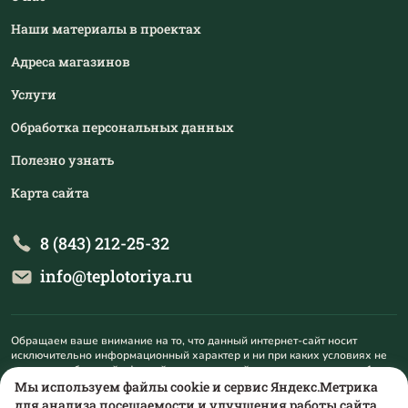
Наши материалы в проектах
Адреса магазинов
Услуги
Обработка персональных данных
Полезно узнать
Карта сайта
8 (843) 212-25-32
info@teplotoriya.ru
Обращаем ваше внимание на то, что данный интернет-сайт носит
исключительно информационный характер и ни при каких условиях не
является публичной офертой, определяемой положениями пункта 1
статьи 437 Гражданского кодекса Российской Федерации. Для
Мы используем файлы cookie и сервис Яндекс.Метрика
получения подробной информации о наличии и стоимости указанных
для анализа посещаемости и улучшения работы сайта.