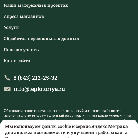
стали металлические печи или котлы для
Наши материалы в проектах
бани. Современные металлические печи для
Адреса магазинов
бани быстро нагревают парилку, камни в
печи и воду, если установлен бак.
Услуги
По сравнению с кирпичной дровяной печью
Обработка персональных данных
металлическая печь лёгкая и тратит мало
Полезно узнать
дров.
Карта сайта
При выборе банной печи для вашей бани
необходимо учитывать следующие
8 (843) 212-25-32
параметры:
info@teplotoriya.ru
Мощность печи должна соответствовать
объёму помещения с небольшим запасом.
Каждая модель имеет свои требования по
Обращаем ваше внимание на то, что данный интернет-сайт носит
части установки: основание, необходимая
исключительно информационный характер и ни при каких условиях не
является публичной офертой, определяемой положениями пункта 1
облицовка и т. д.
статьи 437 Гражданского кодекса Российской Федерации. Для
Мы используем файлы cookie и сервис Яндекс.Метрика
Количество пара зависит от объёма
получения подробной информации о наличии и стоимости указанных
для анализа посещаемости и улучшения работы сайта.
товаров и (или) услуг, пожалуйста, обращайтесь на mail@teplotoriya.ru.
камней, то есть ёмкости каменки.