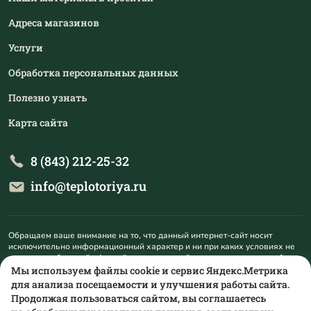
Адреса магазинов
Услуги
Обработка персональных данных
Полезно узнать
Карта сайта
8 (843) 212-25-32
info@teplotoriya.ru
Обращаем ваше внимание на то, что данный интернет-сайт носит
исключительно информационный характер и ни при каких условиях не
является публичной офертой, определяемой положениями пункта 1
статьи 437 Гражданского кодекса Российской Федерации. Для
Мы используем файлы cookie и сервис Яндекс.Метрика
получения подробной информации о наличии и стоимости указанных
для анализа посещаемости и улучшения работы сайта.
товаров и (или) услуг, пожалуйста, обращайтесь на mail@teplotoriya.ru.
Продолжая пользоваться сайтом, вы соглашаетесь