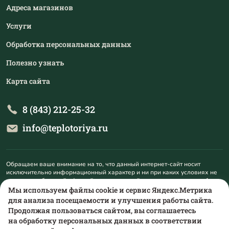
Адреса магазинов
Услуги
Обработка персональных данных
Полезно узнать
Карта сайта
8 (843) 212-25-32
info@teplotoriya.ru
Обращаем ваше внимание на то, что данный интернет-сайт носит
исключительно информационный характер и ни при каких условиях не
является публичной офертой, определяемой положениями пункта 1
статьи 437 Гражданского кодекса Российской Федерации. Для
Мы используем файлы cookie и сервис Яндекс.Метрика
получения подробной информации о наличии и стоимости указанных
для анализа посещаемости и улучшения работы сайта.
товаров и (или) услуг, пожалуйста, обращайтесь на mail@teplotoriya.ru.
Продолжая пользоваться сайтом, вы соглашаетесь
на обработку персональных данных в соответствии