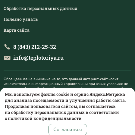
Обработка персональных данных
Полезно узнать
Карта сайта
8 (843) 212-25-32
info@teplotoriya.ru
Обращаем ваше внимание на то, что данный интернет-сайт носит
исключительно информационный характер и ни при каких условиях не
является публичной офертой, определяемой положениями пункта 1
статьи 437 Гражданского кодекса Российской Федерации. Для
Мы используем файлы cookie и сервис Яндекс.Метрика
получения подробной информации о наличии и стоимости указанных
для анализа посещаемости и улучшения работы сайта.
товаров и (или) услуг, пожалуйста, обращайтесь на mail@teplotoriya.ru.
Продолжая пользоваться сайтом, вы соглашаетесь
на обработку персональных данных в соответствии
с
политикой конфиденциальности
Согласиться
сделано в
alente