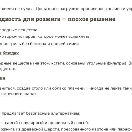
я
химия не нужна. Достаточно загрузить правильное топливо и уп
дкость для розжига — плохое решение
вредные вещества;
ко горючих паров, которое может вспыхнуть.
жечь гриль без бензина и прочей химии.
х блюдах
едные вещества (на этом, кстати, основаны угольные фильтры). 
одуктах.
ния
ниться, создав столб или облако пламени. Никогда не лейте так
«огненного шара».
 предлагает безопасные альтернативы:
 — самый популярный и правильный способ;
озжига из древесной шерсти, прессованного картона или парафи