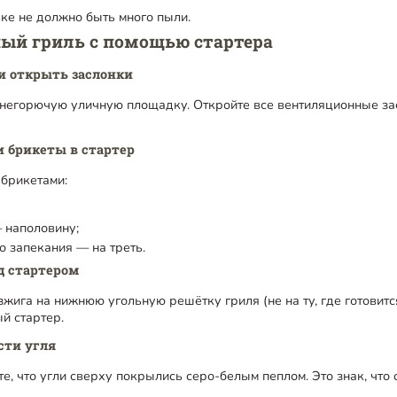
ке не должно быть много пыли.
ный гриль с помощью стартера
 и открыть заслонки
, негорючую уличную площадку. Откройте все вентиляционные за
и брикеты в стартер
 брикетами:
 наполовину;
о запекания — на треть.
д стартером
жига на нижнюю угольную решётку гриля (не на ту, где готовится
й стартер.
сти угля
е, что угли сверху покрылись серо-белым пеплом. Это знак, что 