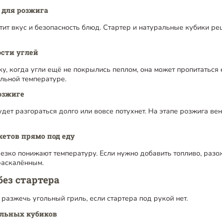
 для розжига
тит вкус и безопасность блюд. Стартер и натуральные кубики р
ости углей
у, когда угли ещё не покрылись пеплом, она может пропитаться 
ильной температуре.
озжиге
удет разгораться долго или вовсе потухнет. На этапе розжига в
кетов прямо под еду
зко понижают температуру. Если нужно добавить топливо, разож
раскалённым.
без стартера
 разжечь угольный гриль, если стартера под рукой нет.
альных кубиков