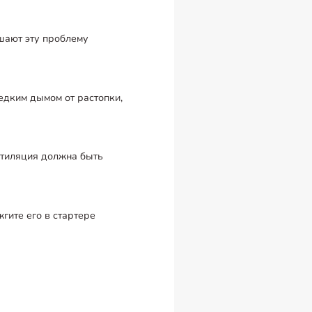
ешают эту проблему
едким дымом от растопки,
ентиляция должна быть
гите его в стартере