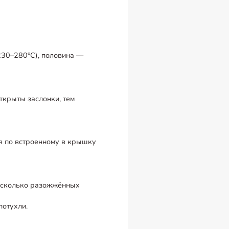
230–280°C), половина —
открыты заслонки, тем
я по встроенному в крышку
несколько разожжённых
потухли.