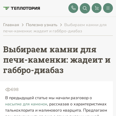
8 (843) 212-25-32
Главная
Полезно узнать
Выбираем камни для
печи-каменки: жадеит и габбро-диабаз
Выбираем камни для
печи-каменки: жадеит и
габбро-диабаз
698
В предыдущей статье мы начали разговор о
насыпке для каменок
, рассказав о характеристиках
талькохлорита и малинового кварцита. Предлагаем