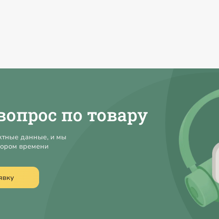
вопрос по товару
ктные данные, и мы
кором времени
явку