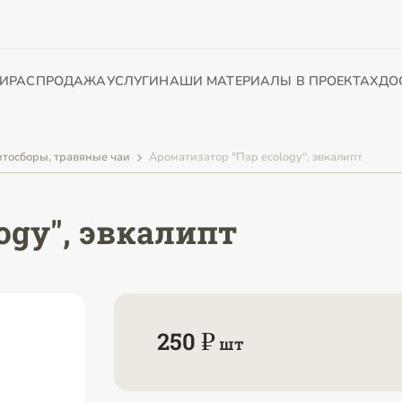
И
РАСПРОДАЖА
УСЛУГИ
НАШИ МАТЕРИАЛЫ В ПРОЕКТАХ
ДО
тосборы, травяные чаи
Ароматизатор "Пар ecology", эвкалипт
ogy", эвкалипт
250 ₽
шт