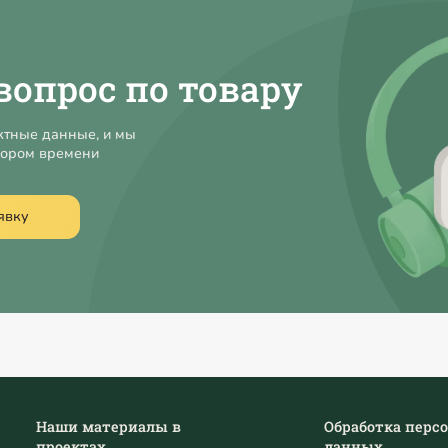
вопрос по товару
ктные данные, и мы
кором времени
явку
Наши материалы в
Обработка перс
проектах
данных