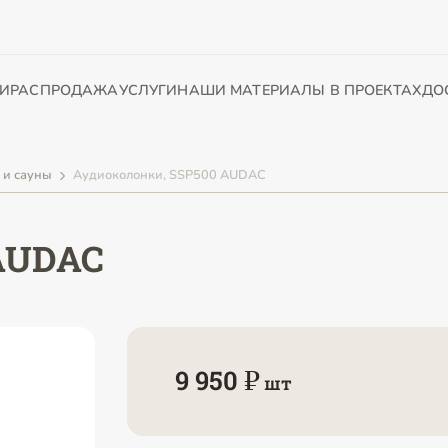
И
РАСПРОДАЖА
УСЛУГИ
НАШИ МАТЕРИАЛЫ В ПРОЕКТАХ
ДО
 и сауны
Аудиоколонки, SSP500 AUDAC
AUDAC
9 950 ₽
шт