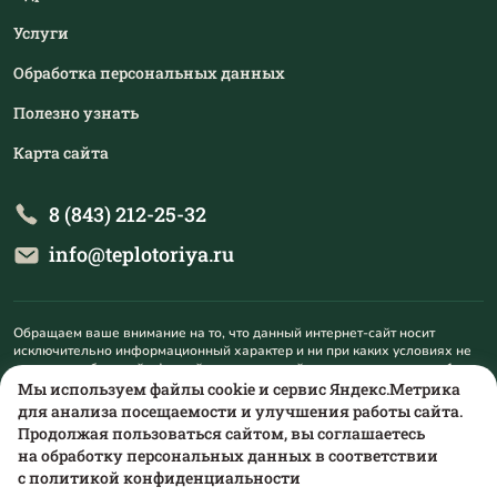
Услуги
Обработка персональных данных
Полезно узнать
Карта сайта
8 (843) 212-25-32
info@teplotoriya.ru
Обращаем ваше внимание на то, что данный интернет-сайт носит
исключительно информационный характер и ни при каких условиях не
является публичной офертой, определяемой положениями пункта 1
статьи 437 Гражданского кодекса Российской Федерации. Для
Мы используем файлы cookie и сервис Яндекс.Метрика
получения подробной информации о наличии и стоимости указанных
для анализа посещаемости и улучшения работы сайта.
товаров и (или) услуг, пожалуйста, обращайтесь на mail@teplotoriya.ru.
Продолжая пользоваться сайтом, вы соглашаетесь
на обработку персональных данных в соответствии
с
политикой конфиденциальности