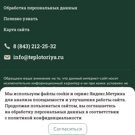
Обработка персональных данных
Полезно узнать
Карта сайта
8 (843) 212-25-32
info@teplotoriya.ru
Обращаем ваше внимание на то, что данный интернет-сайт носит
исключительно информационный характер и ни при каких условиях не
является публичной офертой, определяемой положениями пункта 1
статьи 437 Гражданского кодекса Российской Федерации. Для
Мы используем файлы cookie и сервис Яндекс.Метрика
получения подробной информации о наличии и стоимости указанных
для анализа посещаемости и улучшения работы сайта.
товаров и (или) услуг, пожалуйста, обращайтесь на mail@teplotoriya.ru.
Продолжая пользоваться сайтом, вы соглашаетесь
на обработку персональных данных в соответствии
с
политикой конфиденциальности
Согласиться
сделано в
alente