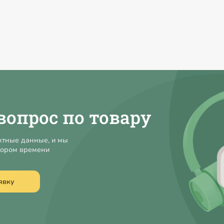
вопрос по товару
ктные данные, и мы
кором времени
явку