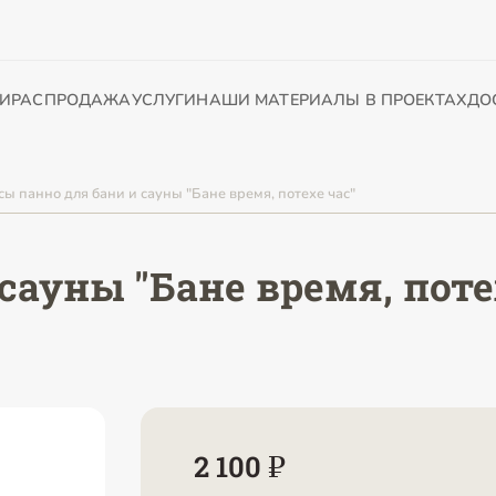
И
РАСПРОДАЖА
УСЛУГИ
НАШИ МАТЕРИАЛЫ В ПРОЕКТАХ
ДО
сы панно для бани и сауны "Бане время, потехе час"
сауны "Бане время, пот
2 100 ₽