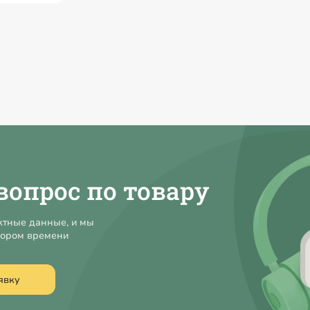
вопрос по товару
ктные данные, и мы
кором времени
явку