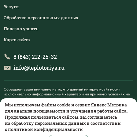
Услуги
Обработка персональных данных
Полезно узнать
Карта сайта
8 (843) 212-25-32
info@teplotoriya.ru
Обращаем ваше внимание на то, что данный интернет-сайт носит
исключительно информационный характер и ни при каких условиях не
является публичной офертой, определяемой положениями пункта 1
статьи 437 Гражданского кодекса Российской Федерации. Для
Мы используем файлы cookie и сервис Яндекс.Метрика
получения подробной информации о наличии и стоимости указанных
для анализа посещаемости и улучшения работы сайта.
товаров и (или) услуг, пожалуйста, обращайтесь на mail@teplotoriya.ru.
Продолжая пользоваться сайтом, вы соглашаетесь
на обработку персональных данных в соответствии
с
политикой конфиденциальности