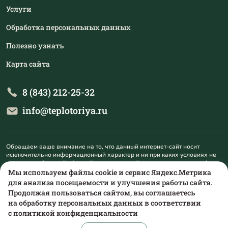
Услуги
Обработка персональных данных
Полезно узнать
Карта сайта
8 (843) 212-25-32
info@teplotoriya.ru
Обращаем ваше внимание на то, что данный интернет-сайт носит
исключительно информационный характер и ни при каких условиях не
является публичной офертой, определяемой положениями пункта 1
статьи 437 Гражданского кодекса Российской Федерации. Для
Мы используем файлы cookie и сервис Яндекс.Метрика
получения подробной информации о наличии и стоимости указанных
для анализа посещаемости и улучшения работы сайта.
товаров и (или) услуг, пожалуйста, обращайтесь на mail@teplotoriya.ru.
Продолжая пользоваться сайтом, вы соглашаетесь
на обработку персональных данных в соответствии
с
политикой конфиденциальности