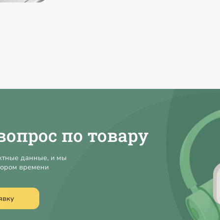
вопрос по товару
ктные данные, и мы
кором времени
явку