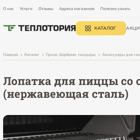
О нас
Услуги
Отзывы
Адреса магазинов
Полезно узнать
КАТАЛОГ
АКЦИ
Главная
Каталог
Грили, барбекю, тандыры
Аксессуары для га
Лопатка для пиццы со 
(нержавеющая сталь)