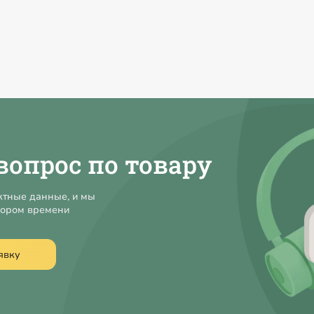
вопрос по товару
ктные данные, и мы
кором времени
явку