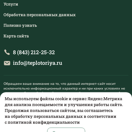
Услуги
Обработка персональных данных
Полезно узнать
Карта сайта
8 (843) 212-25-32
info@teplotoriya.ru
Обращаем ваше внимание на то, что данный интернет-сайт носит
исключительно информационный характер и ни при каких условиях не
является публичной офертой, определяемой положениями пункта 1
статьи 437 Гражданского кодекса Российской Федерации. Для
Мы используем файлы cookie и сервис Яндекс.Метрика
получения подробной информации о наличии и стоимости указанных
для анализа посещаемости и улучшения работы сайта.
товаров и (или) услуг, пожалуйста, обращайтесь на mail@teplotoriya.ru.
Продолжая пользоваться сайтом, вы соглашаетесь
на обработку персональных данных в соответствии
с
политикой конфиденциальности