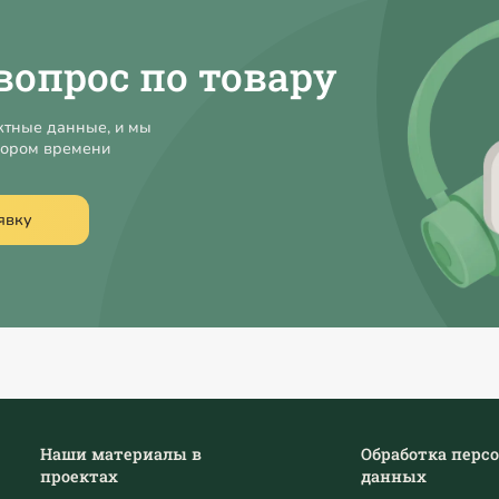
вопрос по товару
ктные данные, и мы
кором времени
явку
Наши материалы в
Обработка перс
проектах
данных