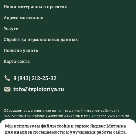
Наши материалы в проектах
Адреса магазинов
Услуги
Обработка персональных данных
Полезно узнать
Карта сайта
8 (843) 212-25-32
info@teplotoriya.ru
Обращаем ваше внимание на то, что данный интернет-сайт носит
исключительно информационный характер и ни при каких условиях не
является публичной офертой, определяемой положениями пункта 1
статьи 437 Гражданского кодекса Российской Федерации. Для
Мы используем файлы cookie и сервис Яндекс.Метрика
получения подробной информации о наличии и стоимости указанных
для анализа посещаемости и улучшения работы сайта.
товаров и (или) услуг, пожалуйста, обращайтесь на mail@teplotoriya.ru.