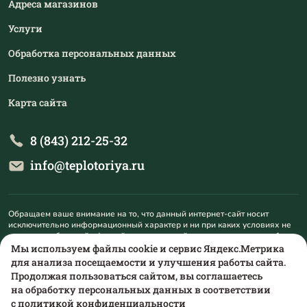
Адреса магазинов
Услуги
Обработка персональных данных
Полезно узнать
Карта сайта
8 (843) 212-25-32
info@teplotoriya.ru
Обращаем ваше внимание на то, что данный интернет-сайт носит
исключительно информационный характер и ни при каких условиях не
является публичной офертой, определяемой положениями пункта 1
статьи 437 Гражданского кодекса Российской Федерации. Для
Мы используем файлы cookie и сервис Яндекс.Метрика
получения подробной информации о наличии и стоимости указанных
для анализа посещаемости и улучшения работы сайта.
товаров и (или) услуг, пожалуйста, обращайтесь на mail@teplotoriya.ru.
Продолжая пользоваться сайтом, вы соглашаетесь
на обработку персональных данных в соответствии
с
политикой конфиденциальности