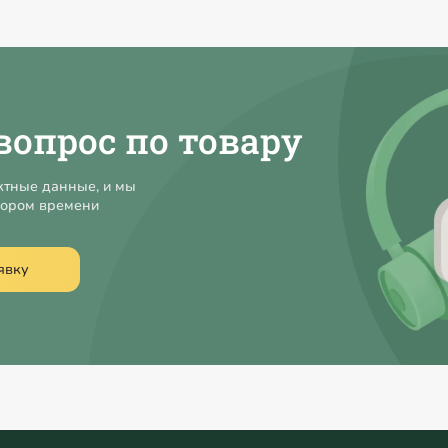
вопрос по товару
ктные данные, и мы
кором времени
явку