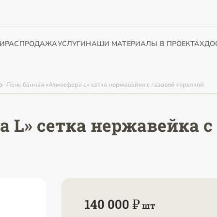
И
РАСПРОДАЖА
УСЛУГИ
НАШИ МАТЕРИАЛЫ В ПРОЕКТАХ
ДО
Печь банная «Атмосфера L» сетка нержавейка с газовой горелкой
а L» сетка нержавейка с
140 000 ₽
шт