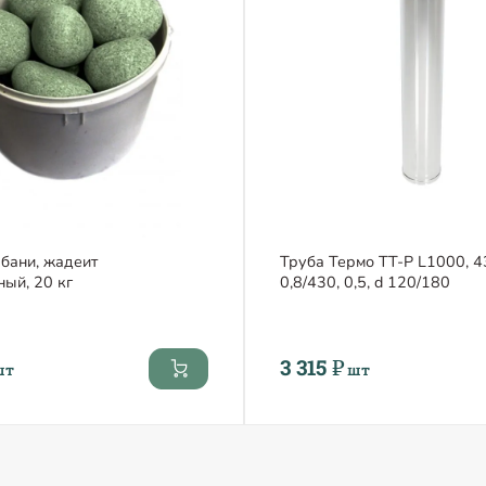
 бани, жадеит
Труба Термо ТТ-Р L1000, 4
ый, 20 кг
0,8/430, 0,5, d 120/180
3 315 ₽
шт
шт