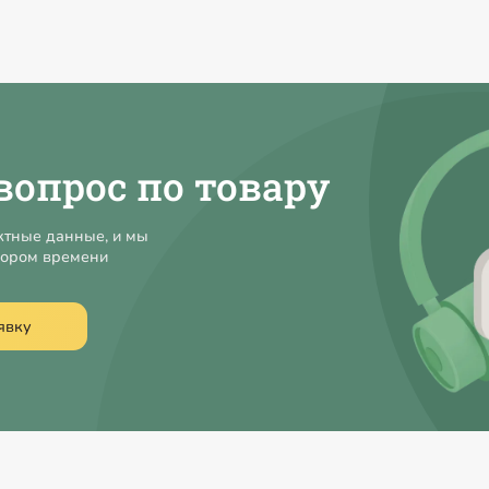
вопрос по товару
ктные данные, и мы
кором времени
явку