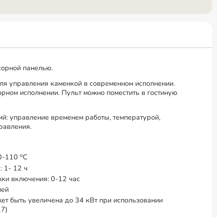
нсорной панелью.
ля управления каменкой в современном исполнении.
орном исполнении. Пульт можно поместить в гостиную
й: управление временем работы, температурой,
равления.
o
40-110
C
 1- 12 ч
ки включения: 0-12 час
ией
ет быть увеличена до 34 кВт при использовании
17)