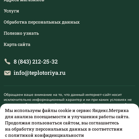
Услуги
Обработка персональных данных
Полезно узнать
Карта сайта
8 (843) 212-25-32
info@teplotoriya.ru
Обращаем ваше внимание на то, что данный интернет-сайт носит
исключительно информационный характер и ни при каких условиях не
является публичной офертой, определяемой положениями пункта 1
статьи 437 Гражданского кодекса Российской Федерации. Для
Мы используем файлы cookie и сервис Яндекс.Метрика
получения подробной информации о наличии и стоимости указанных
для анализа посещаемости и улучшения работы сайта.
товаров и (или) услуг, пожалуйста, обращайтесь на mail@teplotoriya.ru.
Продолжая пользоваться сайтом, вы соглашаетесь
на обработку персональных данных в соответствии
с
политикой конфиденциальности