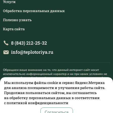
Услуги
Обработка персональных данных
Полезно узнать
Карта сайта
8 (843) 212-25-32
info@teplotoriya.ru
Обращаем ваше внимание на то, что данный интернет-сайт носит
исключительно информационный характер и ни при каких условиях не
является публичной офертой, определяемой положениями пункта 1
статьи 437 Гражданского кодекса Российской Федерации. Для
Мы используем файлы cookie и сервис Яндекс.Метрика
получения подробной информации о наличии и стоимости указанных
для анализа посещаемости и улучшения работы сайта.
товаров и (или) услуг, пожалуйста, обращайтесь на mail@teplotoriya.ru.
Продолжая пользоваться сайтом, вы соглашаетесь
на обработку персональных данных в соответствии
с
политикой конфиденциальности
Согласиться