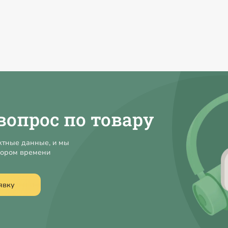
вопрос по товару
ктные данные, и мы
кором времени
явку