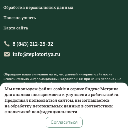
Обработка персональных данных
Полезно узнать
Карта сайта
8 (843) 212-25-32
info@teplotoriya.ru
Обращаем ваше внимание на то, что данный интернет-сайт носит
исключительно информационный характер и ни при каких условиях не
является публичной офертой, определяемой положениями пункта 1
статьи 437 Гражданского кодекса Российской Федерации. Для
Мы используем файлы cookie и сервис Яндекс.Метрика
получения подробной информации о наличии и стоимости указанных
для анализа посещаемости и улучшения работы сайта.
товаров и (или) услуг, пожалуйста, обращайтесь на mail@teplotoriya.ru.
Продолжая пользоваться сайтом, вы соглашаетесь
на обработку персональных данных в соответствии
с
политикой конфиденциальности
Согласиться
сделано в
alente