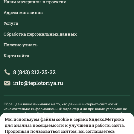
Наши материалы в проектах
Адреса магазинов
Услуги
Обработка персональных данных
Полезно узнать
Карта сайта
8 (843) 212-25-32
info@teplotoriya.ru
Обращаем ваше внимание на то, что данный интернет-сайт носит
исключительно информационный характер и ни при каких условиях не
является публичной офертой, определяемой положениями пункта 1
статьи 437 Гражданского кодекса Российской Федерации. Для
Мы используем файлы cookie и сервис Яндекс.Метрика
получения подробной информации о наличии и стоимости указанных
для анализа посещаемости и улучшения работы сайта.
товаров и (или) услуг, пожалуйста, обращайтесь на mail@teplotoriya.ru.
Продолжая пользоваться сайтом, вы соглашаетесь