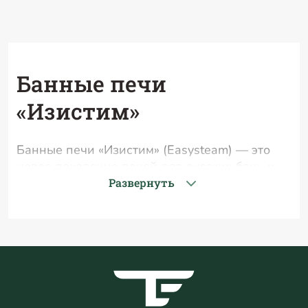
Банные печи
«Изистим»
Банные печи «Изистим» (Easysteam) — это
новое поколение печей для русских бань и
саун. Российская компания Easysteam
Развернуть
разработала парогенератор для
мелкодисперсного пара, позволяющий
получить в парной комфортный микроклимат.
Преимущества печей для бани «Изистим»:
Каминная дверца с панорамным
остеклением, которая даёт возможность