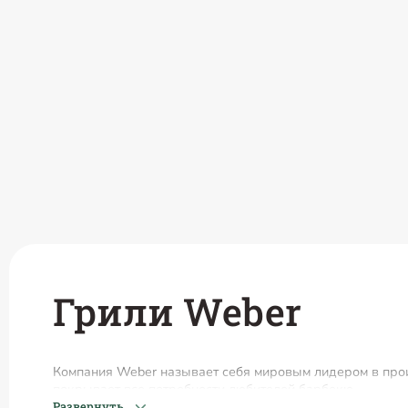
Грили Weber
Компания Weber называет себя мировым лидером в произ
покрывает все потребности любителей барбекю.
Развернуть