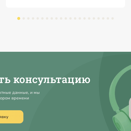
ть консультацию
ктные данные, и мы
кором времени
явку