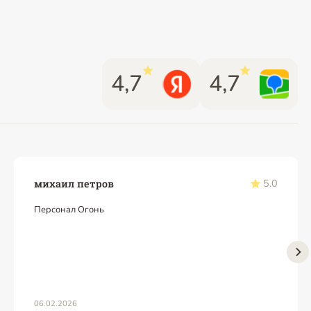
4,7
4,7
5.0
михаил петров
Персонал Огонь
06.02.2026