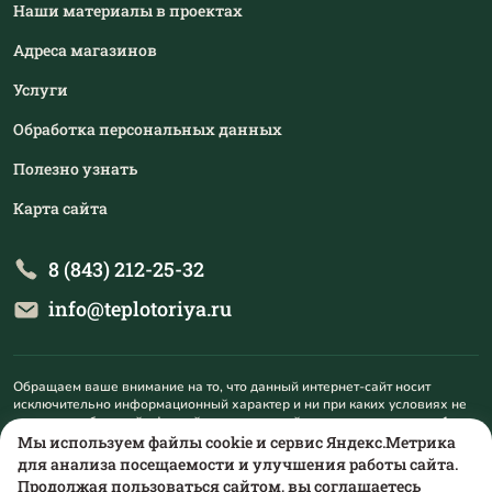
Наши материалы в проектах
Адреса магазинов
Услуги
Обработка персональных данных
Полезно узнать
Карта сайта
8 (843) 212-25-32
info@teplotoriya.ru
Обращаем ваше внимание на то, что данный интернет-сайт носит
исключительно информационный характер и ни при каких условиях не
является публичной офертой, определяемой положениями пункта 1
статьи 437 Гражданского кодекса Российской Федерации. Для
Мы используем файлы cookie и сервис Яндекс.Метрика
получения подробной информации о наличии и стоимости указанных
для анализа посещаемости и улучшения работы сайта.
товаров и (или) услуг, пожалуйста, обращайтесь на mail@teplotoriya.ru.
Продолжая пользоваться сайтом, вы соглашаетесь