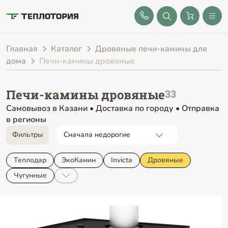
8 (843) 212-25-32
Главная
Каталог
Дровяные печи-камины для
дома
Печи-камины дровяные
Печи-камины дровяные
Самовывоз в Казани • Доставка по городу • Отправка
в регионы
Фильтры
Теплодар
ЭкоКамин
Invicta
Дровяные
Чугунные